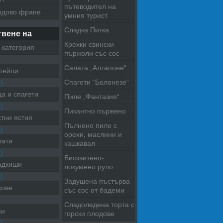
пътеводител на
одово фрапе
умния турист
Сладка Питка
твене на
Крехки свински
 категория
пържоли със сос
Салата „Алтапоне“
тейли
Спагети “Болонезе“
)
а и спагети
Пиле „Фантазия“
)
Пикантно пържено
тни ястия
Пълнено пиле с
)
орехи, маслини и
лати
кашкавал
)
Бисквитено-
адкиши
локумено руло
)
Задушена пъстърва
сове
със сос от бадеми
Сладоледена торта с
пи
горски плодове