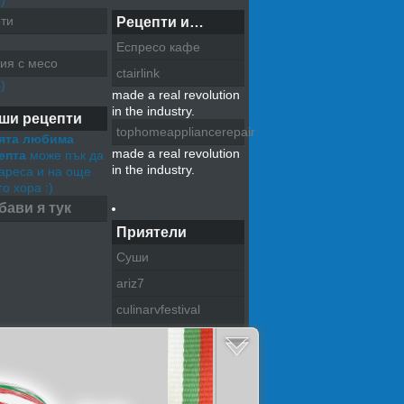
)
ти
Рецепти и…
Еспресо кафе
ия с месо
ctairlink
)
made a real revolution
in the industry.
ши рецепти
tophomeappliancerepair
ята любима
made a real revolution
епта
може пък да
in the industry.
хареса и на още
о хора :)
бави я тук
Приятели
Суши
ariz7
culinarvfestival
pazitel na tradiciite