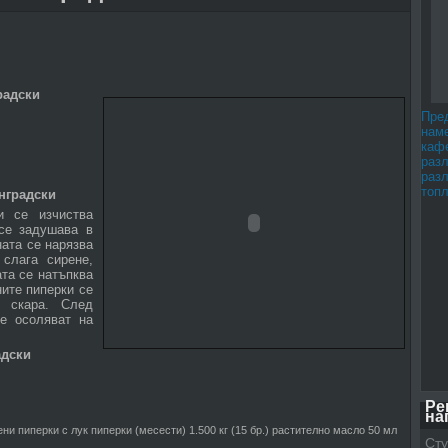
радски
Пре
наме
каф
раз
раз
топл
нградски
и се изчиства
се задушава в
ата се нарязва
 слага сирене,
ата се натъпква
ните пиперки се
 скара. След
е осоляват на
адски
Ре
на
ни пиперки с лук пиперки (месести) 1.500 кг (15 бр.) растително масло 50 мл
Сту