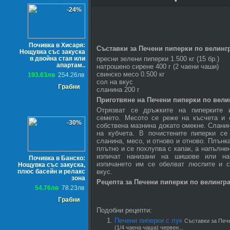
-24%
Почивка в Хисаря:
Съставки за Печени пиперки по велинг
Нощувка със закуска
в двойна стая или
пресни зелени пиперки 1.500 кг (15 бр.)
апартам..
натрошено сирене 400 г (2 чаени чаши)
свинско месо 0.500 кг
193.63лв
254.26лв
сол на вкус
Грабни
сланина 200 г
Приготвяне на Печени пиперки по вели
Отрязват се дръжките на пиперките 
семето. Месото се реже на късчета и 
-30%
собствена мазнина докато омекне. Сланин
на кубчета. В почистените пиперки се
сланина, месо, и отново и отново. Плънк
плътно и се похлупва с капак, а напълне
изпичат нанизани на шишове или на
Почивка в Банско:
изпичането им се обелват люспите и с
Нощувка със закуска,
плюс басейн и релакс
вкус.
зона
Рецепта за Печени пиперки по велингр
54.76лв
78.23лв
Грабни
Подобни рецепти:
Печени пиперки с лук
Съставки за Пече
(1/4 чаена чаша) червен...