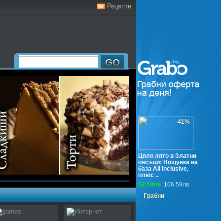
Рецепти
-41%
Цяло лято в Златни
пясъци: Нощувка на
база All Inclusive,
плюс ..
62.59лв
106.59лв
Грабни