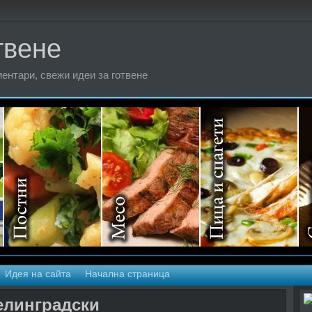
твене
ентари, свежи идеи за готвене
Идея на сайта
Начална страница
елинградски