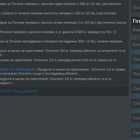
вки за Печени пиперки с орехови ядки пиперки 1.500 кг (15 бр.) растително
Пл
 Салата от печени пиперки месести пиперки 1.500 кг (15 бр.) растително
Го
вки за Печени пиперки с кисело мляко пиперки 2 кг (20 бр.) растително масло
Без
Печени пиперки и домати пиперки 1 кг домати 0.500 кг кромид лук 50 г (1
(4)
ки за Печени патладжани и пиперки патладжани 300 г (2 бр.) зелени пиперки
Кок
укти и начин на приготвяне: Опечете 3/4 кг пиперки,обелете ги,почистете ги от
(308
...
Пиц
начин на приготвяне: Опечете 1/2 кг пиперки,почистете ги от семето и ги
.
(122
 пюре от патладжан
Продукти и начин на приготвяне: Опечете 1/2 кг прави
Пос
ги посолете.Опечете също 2 патладжана,обелете...
одукти и начин на приготвяне: Опечете 1/2 кг пиперки,обелете ги и ги
(256
аедно с...
Са
винско месо
,
сирене
(199
Сл
(294
Со
(17)
Су