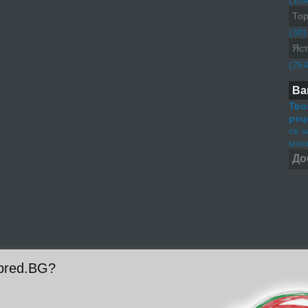
(104
Тор
(38)
Яст
(264
Ва
Тво
рец
се 
мног
До
pred.BG?