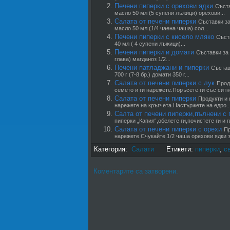
Печени пиперки с орехови ядки
Съста
масло 50 мл (5 супени лъжици) орехови...
Салата от печени пиперки
Съставки за
масло 50 мл (1/4 чаена чаша) сол...
Печени пиперки с кисело мляко
Съста
40 мл ( 4 супени лъжици)...
Печени пиперки и домати
Съставки за 
глава) магданоз 1/2...
Печени патладжани и пиперки
Състав
700 г (7-8 бр.) домати 350 г...
Салата от печени пиперки с лук
Прод
семето и ги нарежете.Поръсете ги със ситно
Салата от печени пиперки
Продукти и 
нарежете на кръгчета.Настържете на едро..
Салта от печени пиперки,пълнени с
пиперки „Капия“,обелете ги,почистете ги и 
Салата от печени пиперки с орехи
Пр
нарежете.Счукайте 1/2 чаша орехови ядки з
Категория:
Салати
Етикети:
пиперки
,
с
Коментарите са затворени.