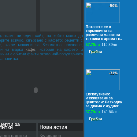
-50%
Потопете се в
хармонията на
различни масажни
длагаме ви един сайт, на който може да
техники с аромат н..
рите всичко, свързано с кафето: рецепти с
е, кафе машини за безплатно ползване,
57.70лв
115.39лв
лични марки
кафе
, история на кафето и
Грабни
лични любитни факти около най-популярната
а напитка.
-31%
Ексклузивно:
Изживяване за
ценители: Разходка
за двама с аудиог..
97.79лв
141.80лв
Грабни
цепти за
Нови ястия
питки
дени напитки
Кулинарен