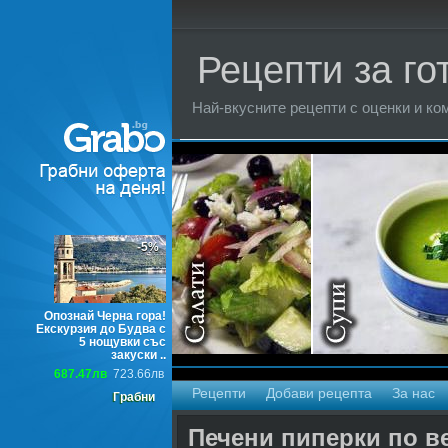
Рецепти за го
Най-вкусните рецепти с оценки и ком
Торти
-5%
Опознай Черна гора!
Екскурзия до Будва с
5 нощувки със
закуски ..
687.47лв
723.66лв
Рецепти
Добави рецепта
За нас
Грабни
Печени пиперки по в