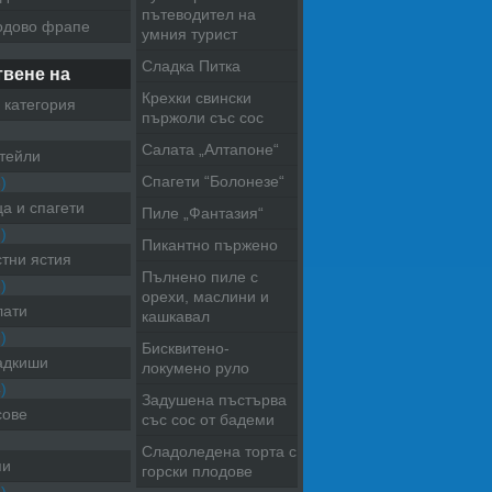
пътеводител на
одово фрапе
умния турист
Сладка Питка
твене на
Крехки свински
 категория
пържоли със сос
Салата „Алтапоне“
тейли
Спагети “Болонезе“
)
а и спагети
Пиле „Фантазия“
)
Пикантно пържено
тни ястия
Пълнено пиле с
)
орехи, маслини и
лати
кашкавал
)
Бисквитено-
адкиши
локумено руло
)
Задушена пъстърва
сове
със сос от бадеми
Сладоледена торта с
пи
горски плодове