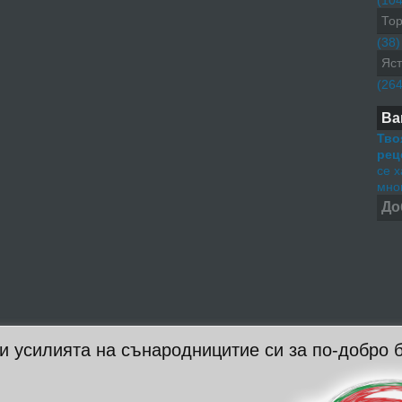
(104
Тор
(38)
Яст
(264
Ва
Тво
рец
се 
мног
До
 и усилията на сънародницитие си за по-добро