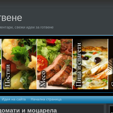
твене
ентари, свежи идеи за готвене
Идея на сайта
Начална страница
 домати и моцарела