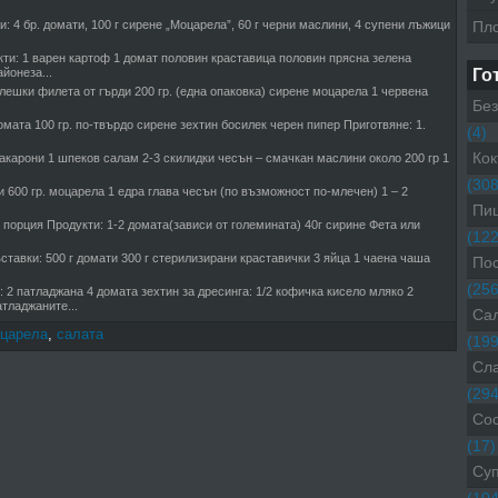
и: 4 бр. домати, 100 г сирене „Моцарела”, 60 г черни маслини, 4 супени лъжици
Пл
ти: 1 варен картоф 1 домат половин краставица половин прясна зелена
йонеза...
Го
лешки филета от гърди 200 гр. (една опаковка) сирене моцарела 1 червена
Без
омата 100 гр. по-твърдо сирене зехтин босилек черен пипер Приготвяне: 1.
(4)
Кок
акарони 1 шпеков салам 2-3 скилидки чесън – смачкан маслини около 200 гр 1
(308
и 600 гр. моцарела 1 едра глава чесън (по възможност по-млечен) 1 – 2
Пиц
1 порция Продукти: 1-2 домата(зависи от големината) 40г сирине Фета или
(122
ставки: 500 г домати 300 г стерилизирани краставички 3 яйца 1 чаена чаша
Пос
(256
 2 патладжана 4 домата зехтин за дресинга: 1/2 кофичка кисело мляко 2
тладжаните...
Са
царела
,
салата
(199
Сл
(294
Со
(17)
Су