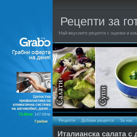
Рецепти за го
Най-вкусните рецепти с оценки и ком
Торти
-50%
Цялостна
профилактика на
климатична система
на автомобил, джип ..
72.95лв
147.08лв
Рецепти
Добави рецепта
За нас
Грабни
Италианска салата с