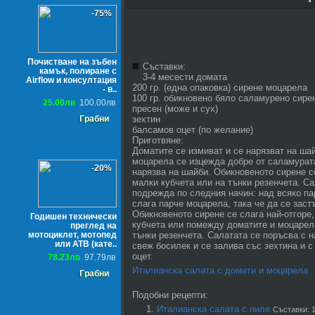
-75%
Почистване на зъбен
Съставки:
камък, полиране с
3-4 месести домата
Airflow и консултация
200 гр. (една опаковка) сирене моцарела
- в..
100 гр. обикновено бяло саламурено сире
25.00лв
100.00лв
пресен (може и сух)
Грабни
зехтин
балсамов оцет (по желание)
Приготвяне:
Доматите се измиват и се нарязват на ша
моцарела се изцежда добре от саламурат
-20%
нарязва на шайби. Обикновеното сирене с
малки кубчета или на тънки резенчета. Са
подрежда по следния начин: над всяко па
слага парче моцарела, така че да се заст
Обикновеното сирене се слага най-отгоре,
Годишен технически
кубчета или помежду доматите и моцарела
преглед на
мотоциклет, мотопед
тънки резенчета. Салатата се поръсва с 
или АТВ (кате..
свеж босилек и се залива със зехтина и 
оцет.
78.23лв
97.79лв
Италианска салата с домати и моцарела
Грабни
Подобни рецепти:
Италианска салата с пиле
Съставки: 1