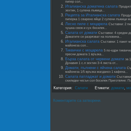
пипер сол...
Италианска доматена салата
Продукт
зехтин, 1 супена лъжица...
Рецепта за Италианска салата
Продук
пиперка 1 сварено яйце 2 супени лъжици ма
Лесно пиле с моцарела
Съставки: 2 пи
чушка свеж и сух босилек...
Салата от домати
Съставки: 4 средни д
Доматите се разрязват на половина...
Италианска салата
Съставки: 1 пакет м
майонеза сол...
Тиквички с моцарела
5 по-едри тиквичк
пресни домата 1 връзка...
Бърза салата от червени домати
за 
Дунавия 1 с.л зехтин 3-4 листа от...
Домати, пълнени с яйчена салата
Съ
майонеза 1/5 връзка магданоз 1 кафена...
Салата патладжат и домати
Съставки:
скилидки чесън сол босилек Приготвяне: Па
Категория:
Салати
Етикети:
домати
,
мо
Коментарите са затворени.