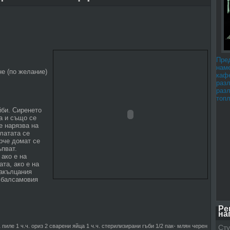
Пре
наме
не (по желание)
каф
раз
раз
топл
йби. Сиренето
а и също се
е нарязва на
латата се
рче домат се
ъпват.
 ако е на
та, ако е на
накълцания
с балсамовия
Ре
на
 пиле 1 ч.ч. ориз 2 сварени яйца 1 ч.ч. стерилизирани гъби 1/2 пак- млян черен
Сту