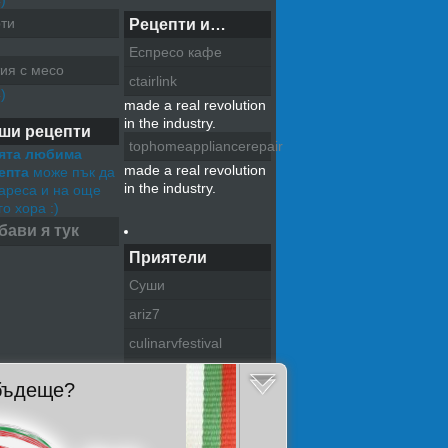
)
ти
Рецепти и…
Еспресо кафе
ия с месо
ctairlink
)
made a real revolution
in the industry.
ши рецепти
tophomeappliancerepair
ята любима
made a real revolution
епта
може пък да
in the industry.
хареса и на още
о хора :)
бави я тук
Приятели
Суши
ariz7
culinarvfestival
pazitel na tradiciite
 бъдеще?