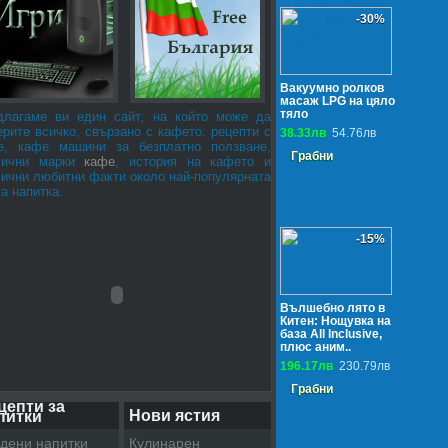
-30%
Вакуумно ролков
масаж LPG на цяло
тяло
длагаме ви един сайт, на който може да
рите всичко, свързано с кафето: рецепти с
38.33лв
54.76лв
е, кафе машини за безплатно ползване,
Грабни
лични марки
кафе
, история на кафето и
лични любитни факти около най-популярната
а напитка.
-15%
Вълшебно лято в
Китен: Нощувка на
база All Inclusive,
плюс аним..
196.17лв
230.79лв
Грабни
цепти за
Нови ястия
питки
дени напитки
Кулинарен