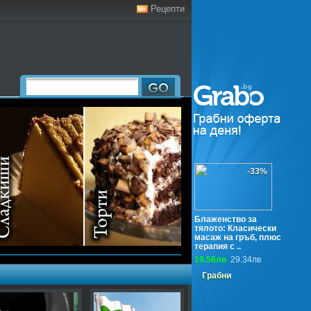
Рецепти
-33%
Блаженство за
тялото: Класически
масаж на гръб, плюс
терапия с ..
19.56лв
29.34лв
Грабни