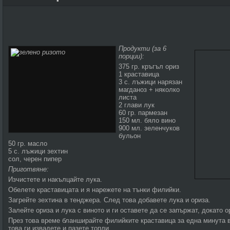
Продукти (за 6
порции):
375 гр. кръгъл ориз
1 краставица
3 с. лъжици нарязан
магданоз + няколко
листа
2 глави лук
60 гр. пармезан
150 мл. бяло вино
900 мл. зеленчуков
бульон
50 гр. масло
5 с. лъжици зехтин
сол, черен пипер
Приготвяне:
Изчистете и накълцайте лука.
Обелете краставицата и я нарежете на тънки филийки.
Загрейте зехтина в тенджера. След това добавете лука и ориза.
Залейте ориза и лука с виното и ги оставете да се запържат, докато 
През това време бланширайте филийките краставица за една минута 
това ги извадете и пазете топли.