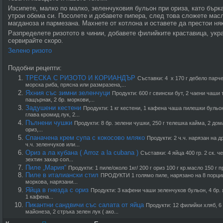
Изсипете, малко по малко, зеленчуковия бульон при ориза, като бърк
утрои обема си. Посолете и добавете пипера, след това сложете масл
магданоза и пармезана. Махнете от котлона и оставете да престои ня
Разпределете ризотото в чинии, добавете филийките краставица, укра
сервирайте скоро.
Зелено ризото
Подобни рецепти:
ТРЕСКА С РИЗОТО И КОРИАНДЪР
Съставки: 4 х 170 г дебело парч
морска риба, прясна или размразена,...
Яхния със зимни зеленчуци
Продукти: 600 г свински бут, 2 чаени чаши 
пащърнак, 2 бр. моркови,...
Задушени кестени
Продукти: 1 кг кестени, 1 кафена чаша пилешки бульо
глава кромид лук, 2...
Пълнени чушки
Продукти: 8 бр. зелени чушки, 250 г телешка кайма, 2 дом
ориз,...
Спаначена крем супа с кокосово мляко
Продукти: 2 ч.ч. нарязан на др
ч.ч. зеленчуков или...
Ориз а ла кубана ( Arroz a la cubana )
Съставки: 4 яйца 400 гр. 2 ск. ч
зехтин захар сол...
Пиле „Мария“
Продукти: 1 пиле/около 1кг/ 200 г ориз 100 г кр.масло 150 г п
Пиле в италиански стил
ПРОДУКТИ 1 голямо пиле, нарязано на 8 порции 
моркова, нарязани...
Яйца в гнезда с ориз
Продукти: 3 кафени чаши зеленчуков бульон, 4 бр. я
1 кафена...
Пикантни сандвичи със салата от яйца
Продукти: 12 филийки хляб, 6
майонеза, 2 стръка зелен лук ( ако...