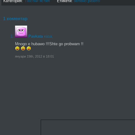
Категория:
Постни ястия
Етикети:
зелено ризото
1 коментар
Pavkata
каза,
Mnogo e hubawo !!!Shte go probwam !!
януари 19th, 2012 в 18:01