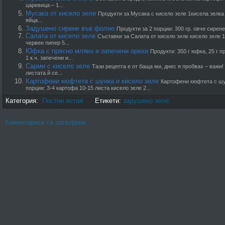
царевица – 1...
Мусака от кисело зеле
Продукти за Мусака с кисело зеле 1кисела зелка
яйца...
Задушено сирене във фолио
Продукти за 2 порции: 300 гр. овче сирене,
Салата от кисело зеле
Съставки за Салата от кисело зеле кисело зеле 1
червен пипер 5...
Юфка с прясно мляко и запечени орехи
Продукти: 350 г юфка, 25 г пр
1 к.ч. запечени и...
Сарми с кисело зеле
Тази рецепта е от баща ми, днес я пробвах – важи!
листата й се...
Картофени кюфтета с шунка и кисело зеле
Картофени кюфтета с шу
порции: 3-4 картофа 10-15 листа кисело зеле 2...
Категория:
Постни ястия
Етикети:
задушено зеле
Коментарите са затворени.