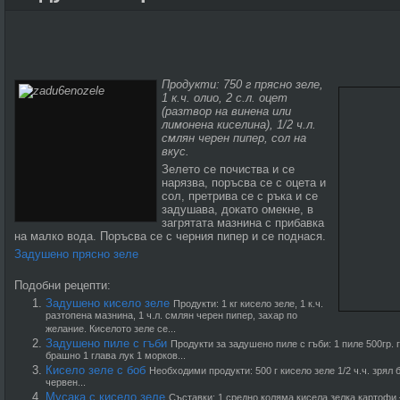
Продукти: 750 г прясно зеле,
1 к.ч. олио, 2 с.л. оцет
(разтвор на винена или
лимонена киселина), 1/2 ч.л.
смлян черен пипер, сол на
вкус.
Зелето се почиства и се
нарязва, поръсва се с оцета и
сол, претрива се с ръка и се
задушава, докато омекне, в
загрятата мазнина с прибавка
на малко вода. Поръсва се с черния пипер и се поднася.
Задушено прясно зеле
Подобни рецепти:
Задушено кисело зеле
Продукти: 1 кг кисело зеле, 1 к.ч.
разтопена мазнина, 1 ч.л. смлян черен пипер, захар по
желание. Киселото зеле се...
Задушено пиле с гъби
Продукти за задушено пиле с гъби: 1 пиле 500гр. 
брашно 1 глава лук 1 морков...
Кисело зеле с боб
Необходими продукти: 500 г кисело зеле 1/2 ч.ч. зрял 
червен...
Мусака с кисело зеле
Съставки: 1 средно коляма кисела зелка картофи –