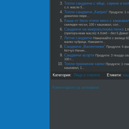
Топли сандвичи с яйце, сирене и ко
с.л. масло 5...
Топли сандвичи „Каприз“
Продукти: 1 г
доматено пюре...
Каша от бяло птиче месо с кашкава
скилидки чесън, 100 г кашкавал, сол...
Сандвичи на микровълнова печка
1.
(препоръчвам масло) 4.Хляб – бял 5.Домат 
Летни сандвичи
Намачкайте с вилица 60
малко чубрица. Намажете...
Сандвичи „Валентинки”
Продукти: 6 фи
Кетчуп Начин...
Сандвичи асорти
Продукти: 3 твърдо сва
100 г...
Топли празнични хапки
Продукти: 1 гла
кашкавал, 1...
Категория:
Пица и спагети
Етикети:
ка
Коментарите са затворени.