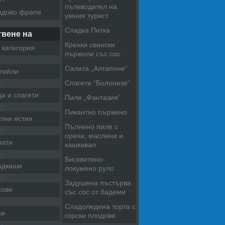
пътеводител на
одово фрапе
умния турист
Сладка Питка
твене на
Крехки свински
 категория
пържоли със сос
Салата „Алтапоне“
тейли
Спагети “Болонезе“
)
а и спагети
Пиле „Фантазия“
)
Пикантно пържено
тни ястия
Пълнено пиле с
)
орехи, маслини и
лати
кашкавал
)
Бисквитено-
адкиши
локумено руло
)
Задушена пъстърва
сове
със сос от бадеми
Сладоледена торта с
пи
горски плодове