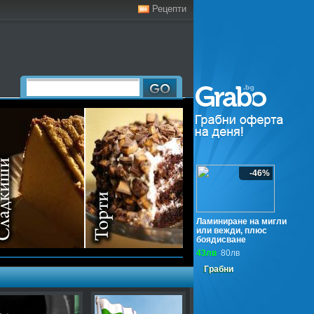
Рецепти
-46%
Ламиниране на мигли
или вежди, плюс
боядисване
43лв
80лв
Грабни