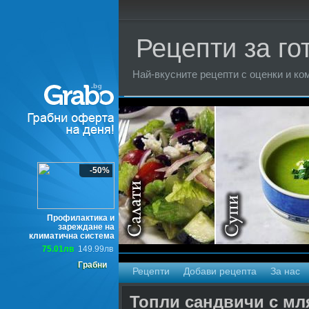
Рецепти за го
Най-вкусните рецепти с оценки и ком
Торти
-50%
Профилактика и
зареждане на
климатична система
75.01лв
149.99лв
Грабни
Рецепти
Добави рецепта
За нас
Топли сандвичи с мл