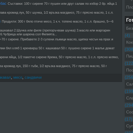
лбас
Съставки: 100 г сирене 70 г пушен или друг салам по избор 2 бр. яйца 1
Пл
лава кромид лук, 50 г шунка, 1/2 връзка магданоз, 75 г прясно масло, 1 с.л.
Го
л
Продукти: 300 г бяло птиче месо, 1 к.ч. топено масло, 1 с.л. брашно, 5—6
Без
Кашкавал 2.Шунка или филе (препоръчвам шунка) 3.масло или маргарин
6.Чубрица или шарена сол Филията...
(4)
-70 г сирене. Прибавете 2-3 супени лъжици масло, щипка чесън на прах и
Кок
лии бял хляб 1 кренвирш 50 г. кашкавал 50 г. пушено сирене 1 малък домат
(308
Пиц
рени яйца, 1/2 пакетче сирене Крема, 50 г прясно масло, 1 с.л. прясно мляко,
(122
ва кромид лук, 150 г гъби, 1/2 връзка магданоз, 75 г прясно масло, 50 г
Пос
(256
шкавал
,
месо
,
сандвичи
Са
(199
Сл
(294
Со
(17)
Су