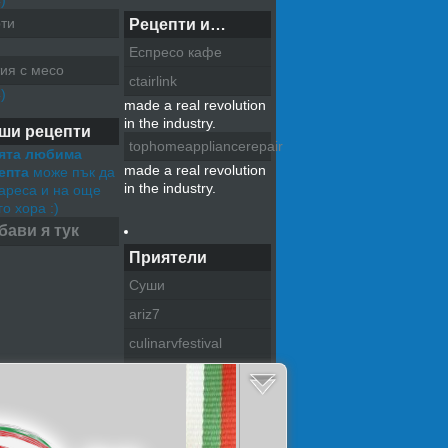
)
ти
Рецепти и…
Еспресо кафе
ия с месо
ctairlink
)
made a real revolution
in the industry.
ши рецепти
tophomeappliancerepair
ята любима
made a real revolution
епта
може пък да
in the industry.
хареса и на още
о хора :)
бави я тук
Приятели
Суши
ariz7
culinarvfestival
pazitel na tradiciite