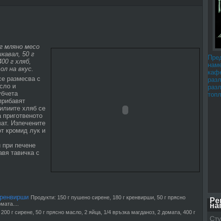
г мляно месо
шкавал, 50 г
Пре
00 г хляб,
наме
ол на вкус.
каф
се размесва с
раз
сло и
раз
убчета
топл
прибавят
илиите хляб се
а приготвеното
чат. Изпечените
от кромид лук и
и при печене
авя тавичка с
кренвирши
Продукти: 150 г пушено сирене, 180 г кренвирши, 50 г прясно
Ре
мата....
на
200 г сирене, 50 г прясно масло, 2 яйца, 1/4 връзка магданоз, 2 домата, 400 г
Сту