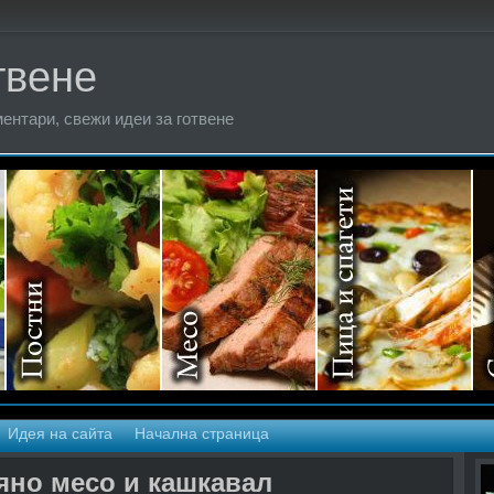
твене
ентари, свежи идеи за готвене
Идея на сайта
Начална страница
яно месо и кашкавал