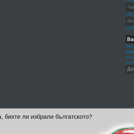
(104
Тор
(38)
Яст
(264
Ва
Тво
рец
се 
мног
До
, бихте ли избрали бългатското?