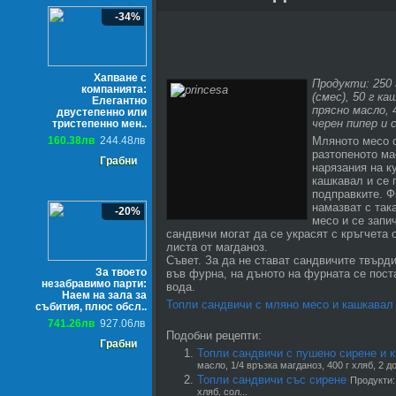
-34%
Хапване с
Продукти: 250 
компанията:
(смес), 50 г ка
Елегантно
прясно масло, 4
двустепенно или
черен пипер и с
тристепенно мен..
160.38лв
244.48лв
Мляното месо 
разтопеното ма
Грабни
нарязания на к
кашкавал и се 
подправките. Ф
намазват с так
-20%
месо и се запи
сандвичи могат да се украсят с кръгчета 
листа от магданоз.
Съвет. За да не стават сандвичите твърд
За твоето
във фурна, на дъното на фурната се пост
незабравимо парти:
вода.
Наем на зала за
Топли сандвичи с мляно месо и кашкавал
събития, плюс обсл..
741.26лв
927.06лв
Подобни рецепти:
Грабни
Топли сандвичи с пушено сирене и 
масло, 1/4 връзка магданоз, 400 г хляб, 2 до
Топли сандвичи със сирене
Продукти: 
хляб, сол...