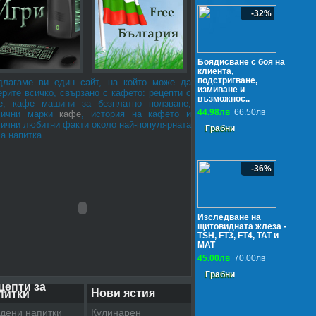
-32%
Боядисване с боя на
клиента,
подстригване,
длагаме ви един сайт, на който може да
измиване и
рите всичко, свързано с кафето: рецепти с
възможнос..
е, кафе машини за безплатно ползване,
44.98лв
66.50лв
лични марки
кафе
, история на кафето и
лични любитни факти около най-популярната
Грабни
а напитка.
-36%
Изследване на
щитовидната жлеза -
TSH, FT3, FT4, ТАТ и
МАТ
45.00лв
70.00лв
Грабни
цепти за
Нови ястия
питки
дени напитки
Кулинарен