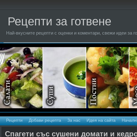
Рецепти за готвене
Най-вкусните рецепти с оценки и коментари, свежи идеи за г
Рецепти
Добави рецепта
За нас
Идея на сайта
Началн
Спагети със сушени домати и кедр