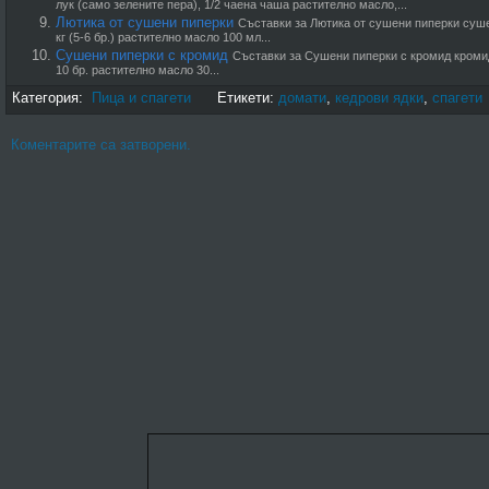
лук (само зелените пера), 1/2 чаена чаша растително масло,...
Лютика от сушени пиперки
Съставки за Лютика от сушени пиперки суше
кг (5-6 бр.) растително масло 100 мл...
Сушени пиперки с кромид
Съставки за Сушени пиперки с кромид кромид
10 бр. растително масло 30...
Категория:
Пица и спагети
Етикети:
домати
,
кедрови ядки
,
спагети
Коментарите са затворени.