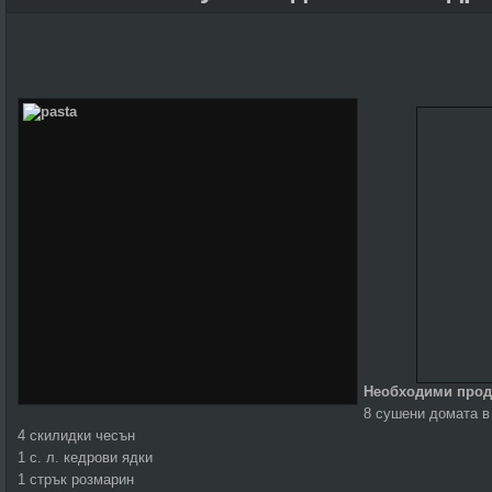
Необходими прод
8 сушени домата в
4 скилидки чесън
1 с. л. кедрови ядки
1 стрък розмарин