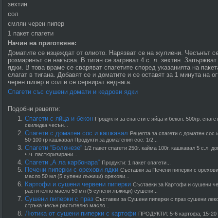
зехтин
сол
смлян черен пипер
1 пакет спагети
Начин на приготвяне:
Доматите се изцеждат от олиото. Нарязват се на жулиени. Чесънът с
розмаринът се накъсва. В тиган се загряват 4 с. л. зехтин. Запържва
ядки. В това враме се сваряват спагетите според указанията на пакет
слагат в тигана. Добавят се и доматите и се оставят за 1 минута на о
черен пипер и сол и се сервират веднага.
Спагети със сушени домати и кедрови ядки
Подобни рецепти:
Спагети с яйца и бекон
Продукти за спагети с яйца и бекон: 500гр. спагет
скилидка чесън...
Спагети с доматен сос и кашкавал
Рецепта за спагети с доматен сос 
50-100 гр кашкавал Продукти за доматения сос: 1/2...
Спагети “Болонезе“
1/2 пакет спагети 250г. кайма 100г. кашкавал 5 с.л. 
ч.ч. пастюризирани...
Спагети „А ла карбонара“
Продукти: 1 пакет спагети...
Печени пиперки с орехови ядки
Съставки за Печени пиперки с орехови 
масло 50 мл (5 супени лъжици) орехови...
Картофи и сушени червени пиперки
Състаеки за Картофи и сушени чер
растително масло 50 мл (5 супени лъжици) сушени...
Сушени пиперки с праз
Съставки за Сушени пиперки с праз сушени леко 
стръка чесън растително масло...
Лютика от сушени пиперки с картофи
ПРОДУКТИ: 5-6 картофа, 15-20 