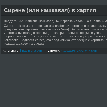
Сирене (или кашкавал) в хартия
Продукти: 300 г сирене (кашкавал), 50 г прясно масло, 2 с.л. олио, 5 
Сиренето (кашкавалът) се нарязва на филии, които се поставят върху
предпочитане пергаментова или чиста бяла). Върху всяка филия се п
и лютива пиперка (по желание). Така приготвените порции се увиват в
форма, поръсват се с вода и се пекат във фурна при умерена темпера
нагряване. Поднасят се веднага след изпичането заедно с хартията, 
подходяща сезонна салата.
Категория:
Пица и спагети
Етикети:
кашкавал
,
сирене
,
хартия