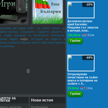
-20%
Делничен релакс
край Хасково:
Нощувка със закуска
длагаме ви един сайт, на който може да
и вечеря, плю..
рите всичко, свързано с кафето: рецепти с
е, кафе машини за безплатно ползване,
130.26лв
162.82лв
лични марки
кафе
, история на кафето и
Грабни
лични любитни факти около най-популярната
а напитка.
-69%
Ултразвуково
почистване на зъбен
камък и полиране на
зъбите с A..
39.10лв
127.13лв
Грабни
цепти за
Нови ястия
питки
дени напитки
Кулинарен