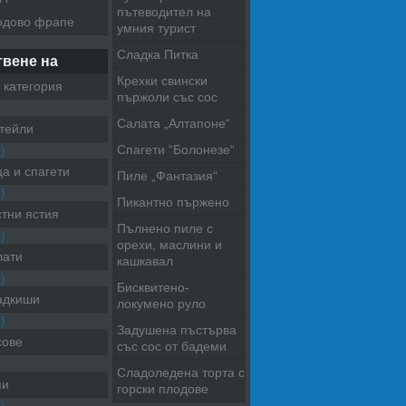
пътеводител на
одово фрапе
умния турист
Сладка Питка
твене на
Крехки свински
 категория
пържоли със сос
Салата „Алтапоне“
тейли
Спагети “Болонезе“
)
а и спагети
Пиле „Фантазия“
)
Пикантно пържено
тни ястия
Пълнено пиле с
)
орехи, маслини и
лати
кашкавал
)
Бисквитено-
адкиши
локумено руло
)
Задушена пъстърва
сове
със сос от бадеми
Сладоледена торта с
пи
горски плодове