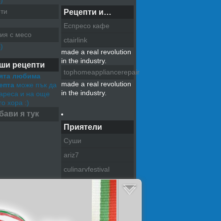
)
ти
Рецепти и…
Еспресо кафе
ия с месо
ctairlink
)
made a real revolution
in the industry.
ши рецепти
tophomeappliancerepair
ята любима
made a real revolution
епта
може пък да
in the industry.
хареса и на още
о хора :)
бави я тук
Приятели
Суши
ariz7
culinarvfestival
pazitel na tradiciite