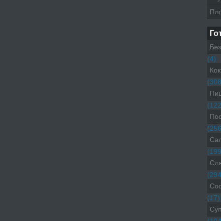
Пл
Го
Без
(4)
Кок
(308
Пиц
(122
Пос
(256
Са
(199
Сл
(294
Со
(17)
Су