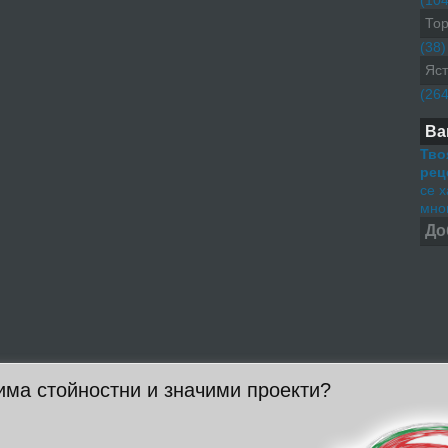
(104
Тор
(38)
Яст
(264
Ва
Тво
рец
се 
мног
До
има стойностни и значими проекти?