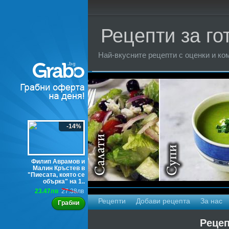
Рецепти за го
Най-вкусните рецепти с оценки и ком
Торти
-14%
Филип Аврамов и
Малин Кръстев в
"Пиесата, която се
обърка" на 1..
23.47лв
27.38лв
Рецепти
Добави рецепта
За нас
Грабни
Рецеп