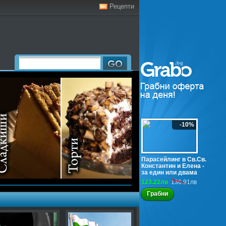
Рецепти
-10%
Парасейлинг в Св.Св.
Константин и Елена -
за един или двама
123.22лв
136.91лв
Грабни