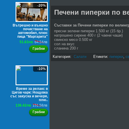
-20%
Печени пиперки по в
Съставки за Печени пиперки по велинг
Вътрешно и външно
почистване на
пресни зелени пиперки 1.500 кг (15 бр.)
автомобил, плюс
натрошено сирене 400 г (2 чаени чаши)
пица "Маргарита"
свинско месо 0.500 кг
51.63лв
64.54лв
сол на вкус
сланина 200 г
Грабни
Категория:
Салати
Етикети:
пиперки
,
с
-10%
Време за релакс в
Цигов чарк: Нощувка
със закуска и вечеря,
плю..
136.42лв
151.58лв
Грабни