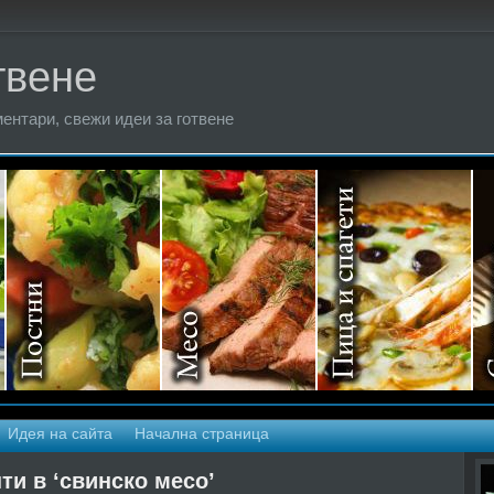
твене
ентари, свежи идеи за готвене
Идея на сайта
Начална страница
ти в ‘свинско месо’