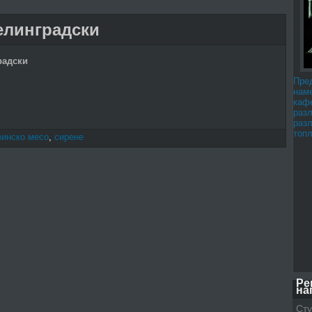
елинградски
радски
Пре
наме
каф
раз
раз
топл
винско месо
,
сирене
Ре
на
Сту