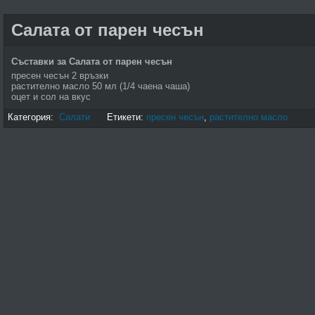
Салата от парен чесън
Съставки за Салата от парен чесън
пресен чесън 2 връзки
растително масло 50 мл (1/4 чаена чаша)
оцет и сол на вкус
Категория:
Салати
Етикети:
пресен чесън
,
растително масло