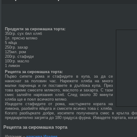
Продукти за сиромашка торта:
350гр. сух бял хляб
1л. прясно мляко
5 яйца
250гр. захар
125мл. ром
200гр. стафиди
100гр. масло
1 лимон
Рецепта за сиромашка торта:
Първо сипете рома и стафидите в купа, за да се
накиснат за половин час. Нарежете хляба на много
малки парченца и ги поставете в дълбока купа. През
това време смесете млякото, маслото и захарта. С тази
смес залейте нарязания хляб. След около 30 минути
хляба ще е поел всичкото мляко.
Изцедете стафидите от рома, настържете кората на
лимона, разбийте яйцата и смесете всичко това с хляба.
Когато разбъркате добре, изсипете получената смес в кръгла ф
предварително загрята до 180 градуса фурна. Извадете тортата, кога
Рецепта за сиромашка торта
Източник –
красива Италия