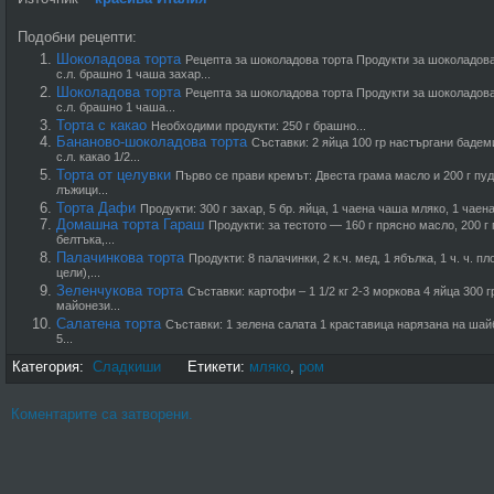
Подобни рецепти:
Шоколадова торта
Рецепта за шоколадова торта Продукти за шоколадова 
с.л. брашно 1 чаша захар...
Шоколадова торта
Рецепта за шоколадова торта Продукти за шоколадова 
с.л. брашно 1 чаша...
Торта с какао
Необходими продукти: 250 г брашно...
Бананово-шоколадова торта
Съставки: 2 яйца 100 гр настъргани бадем
с.л. какао 1/2...
Торта от целувки
Първо се прави кремът: Двеста грама масло и 200 г пуд
лъжици...
Торта Дафи
Продукти: 300 г захар, 5 бр. яйца, 1 чаена чаша мляко, 1 чаена
Домашна торта Гараш
Продукти: за тестото — 160 г прясно масло, 200 г п
белтъка,...
Палачинкова торта
Продукти: 8 палачинки, 2 к.ч. мед, 1 ябълка, 1 ч. ч. 
цели),...
Зеленчукова торта
Съставки: картофи – 1 1/2 кг 2-3 моркова 4 яйца 300 
майонези...
Салатена торта
Съставки: 1 зелена салата 1 краставица нарязана на шайб
5...
Категория:
Сладкиши
Етикети:
мляко
,
ром
Коментарите са затворени.