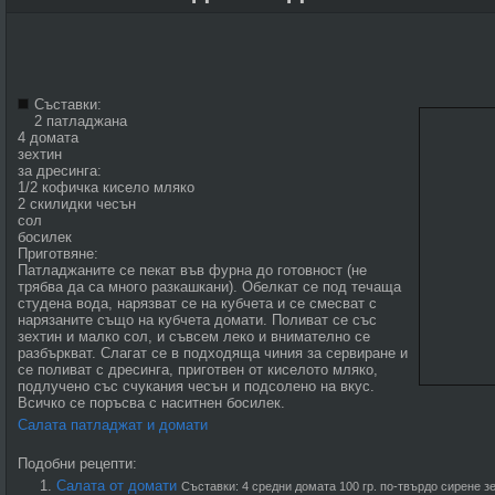
Съставки:
2 патладжана
4 домата
зехтин
за дресинга:
1/2 кофичка кисело мляко
2 скилидки чесън
сол
босилек
Приготвяне:
Патладжаните се пекат във фурна до готовност (не
трябва да са много разкашкани). Обелкат се под течаща
студена вода, нарязват се на кубчета и се смесват с
нарязаните също на кубчета домати. Поливат се със
зехтин и малко сол, и съвсем леко и внимателно се
разбъркват. Слагат се в подходяща чиния за сервиране и
се поливат с дресинга, приготвен от киселото мляко,
подлучено със счукания чесън и подсолено на вкус.
Всичко се поръсва с наситнен босилек.
Салата патладжат и домати
Подобни рецепти:
Салата от домати
Съставки: 4 средни домата 100 гр. по-твърдо сирене з