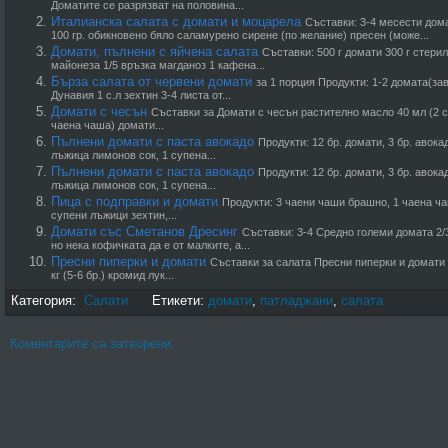
Доматите се разрязват на половина...
Италианска салата с домати и моцарела
Съставки: 3-4 месести дома
100 гр. обикновено бяло саламурено сирене (по желание) пресен (може...
Домати, пълнени с яйчена салата
Съставки: 500 г домати 300 г стери
майонеза 1/5 връзка магданоз 1 кафена...
Бърза салата от червени домати
за 1 порция Продукти: 1-2 домата(за
Дунавия 1 с.л зехтин 3-4 листа от...
Домати с чесън
Съставки за Домати с чесън растително масло 40 мл (2 с
чаена чаша) домати...
Пълнени домати с паста авокадо
Продукти: 12 бр. домати, 3 бр. авока
лъжица лимонов сок, 1 супена...
Пълнени домати с паста авокадо
Продукти: 12 бр. домати, 3 бр. авока
лъжица лимонов сок, 1 супена...
Пица с подправки и домати
Продукти: 3 чаени чаши брашно, 1 чаена чаш
супени лъжици зехтин,...
Домати със Сметанов Дресинг
Съставки: 3-4 Средно големи домата 2/
но нека кофичката да е от малките, а...
Пресни пиперки и домати
Съставки за салата Пресни пиперки и домати з
кг (5-6 бр.) кромид лук...
Категория:
Салати
Етикети:
домати
,
патладжани
,
салата
Коментарите са затворени.