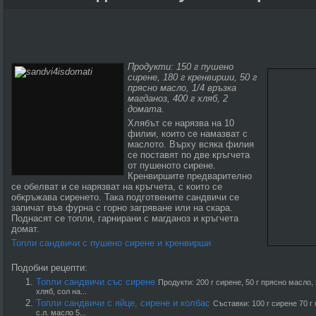
Продукти: 150 г пушено
сирене, 180 г кренвирши, 50 г
прясно масло, 1/4 връзка
магданоз, 400 г хляб, 2
домата.
Хлябът се нарязва на 10
филии, които се намазват с
маслото. Върху всяка филия
се поставят по две кръгчета
от пушеното сирене.
Кренвиршите предварително
се обелват и се нарязват на кръгчета, с които се
обкръжава сиренето. Така подготвените сандвичи се
запичат във фурна с горно загряване или на скара.
Поднасят се топли, гарнирани с магданоз и кръгчета
домат.
Топли сандвичи с пушено сирене и кренвирши
Подобни рецепти:
Топли сандвичи със сирене
Продукти: 200 г сирене, 50 г прясно масло, 
хляб, сол на...
Топли сандвичи с яйце, сирене и колбас
Съставки: 100 г сирене 70 г
с.л. масло 5...