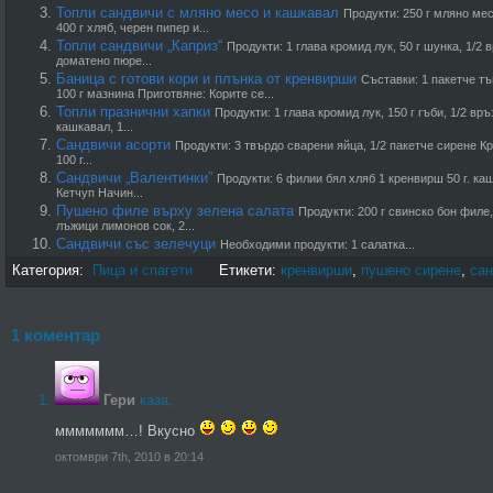
Топли сандвичи с мляно месо и кашкавал
Продукти: 250 г мляно мес
400 г хляб, черен пипер и...
Топли сандвичи „Каприз“
Продукти: 1 глава кромид лук, 50 г шунка, 1/2 в
доматено пюре...
Баница с готови кори и плънка от кренвирши
Съставки: 1 пакетче тъ
100 г мазнина Приготвяне: Корите се...
Топли празнични хапки
Продукти: 1 глава кромид лук, 150 г гъби, 1/2 връ
кашкавал, 1...
Сандвичи асорти
Продукти: 3 твърдо сварени яйца, 1/2 пакетче сирене Кр
100 г...
Сандвичи „Валентинки”
Продукти: 6 филии бял хляб 1 кренвирш 50 г. ка
Кетчуп Начин...
Пушено филе върху зелена салата
Продукти: 200 г свинско бон филе,
лъжици лимонов сок, 2...
Сандвичи със зелечуци
Необходими продукти: 1 салатка...
Категория:
Пица и спагети
Етикети:
кренвирши
,
пушено сирене
,
са
1 коментар
Гери
каза,
ммммммм…! Вкусно
октомври 7th, 2010 в 20:14