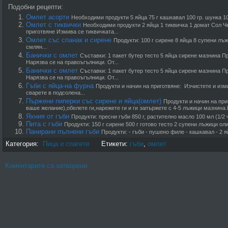
Подобни рецепти:
Омлет асорти
Необходими продукти 5 яйца 75 г кашкавал 100 гр. шунка 100 
Омлет с тиквички
Необходими продукти 2 яйца 1 тиквичка 1 домат Сол 
приготвяне Измива се тиквичката...
Омлет със спанак и сирене
Продукти: 100 г сирене 8 яйца 8 супени лъж
смлян...
Банички с омлет
Съставки: 1 пакет бутер тесто 5 яйца сирене мазнина П
Нарязва се на правоъгълници. От...
Банички с омлет
Съставки: 1 пакет бутер тесто 5 яйца сирене мазнина П
Нарязва се на правоъгълници. От...
Гъби с яйца-на фурна
Продукти и начин на приготвяне: Изчистете и измий
сварете в подсолена...
Пържени пиперки със сирене и яйца(омлет)
Продукти и начин на пр
ваше желание),обелете ги,нарежете ги и ги запържете с 4-5 лъжици мазнина.
Яхния от гъби
Продукти: пресни гъби 850 г, растително масло 100 мл (1/2 ч.
Пита с гъби
Продукти: 150 г сирене 500 г готово тесто 2 супени лъжици оли
Панирани пълнени гъби
Продукти: - гъби - пушено филе - кашкавал - 2 яйц
Категория:
Пица и спагети
Етикети:
гъби
,
омлет
Коментарите са затворени.