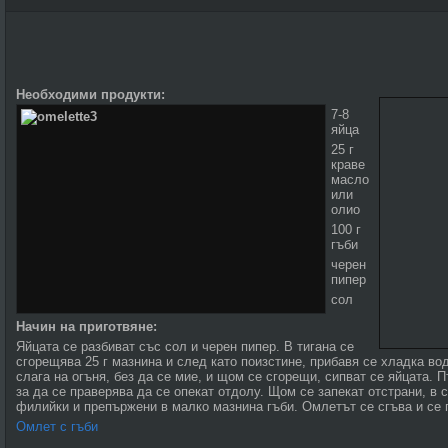
Необходими продукти:
7-8
яйца
25 г
краве
масло
или
олио
100 г
гъби
черен
пипер
сол
Начин на приготвяне:
Яйцата се разбиват със сол и черен пипер. В тигана се
сгорещява 25 г мазнина и след като поизстине, прибавя се хладка вод
слага на огъня, без да се мие, и щом се сгорещи, сипват се яйцата. П
за да се праверява да се опекат отдолу. Щом се запекат отстрани, в 
филийки и препържени в малко мазнина гъби. Омлетът се сгъва и се 
Омлет с гъби