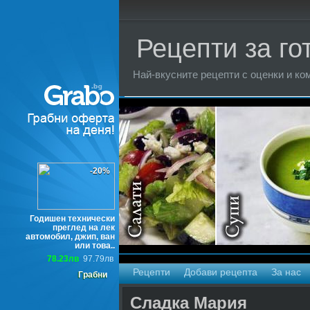
Рецепти за го
Най-вкусните рецепти с оценки и ком
Торти
-20%
Годишен технически
преглед на лек
автомобил, джип, ван
или това..
78.23лв
97.79лв
Рецепти
Добави рецепта
За нас
Грабни
Сладка Мария