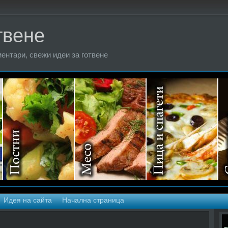
твене
ентари, свежи идеи за готвене
Идея на сайта
Начална страница