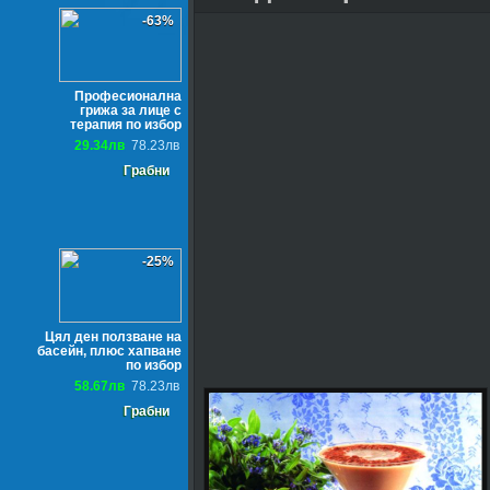
-63%
Професионална
грижа за лице с
терапия по избор
29.34лв
78.23лв
Грабни
-25%
Цял ден ползване на
басейн, плюс хапване
по избор
58.67лв
78.23лв
Грабни