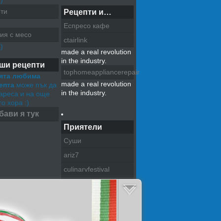
)
ти
Рецепти и…
Еспресо кафе
ия с месо
ctairlink
)
made a real revolution
in the industry.
ши рецепти
tophomeappliancerepair
ята любима
made a real revolution
епта
може пък да
in the industry.
хареса и на още
о хора :)
бави я тук
Приятели
Суши
ariz7
culinarvfestival
pazitel na tradiciite