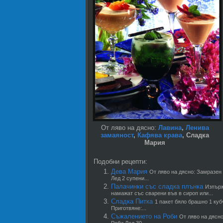
От ляво на дясно:
Лавина
,
Ленива
замаяност
,
Кафява крава
, Сладка
Мария
Подобни рецепти:
Дева Мария
От ляво на дясно: Замразен
Лед 2 супени...
Палачинки със сладка плънка
Изпърж
намажат със сварени във в сироп или...
Сладка Питка
1 пакет бяло брашно 1 куб
Приготвяне:...
Съжалението на Роби
От ляво на дясно