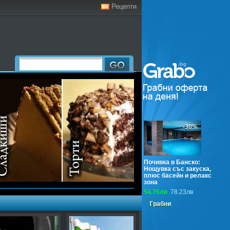
Рецепти
-30%
Почивка в Банско:
Нощувка със закуска,
плюс басейн и релакс
зона
54.76лв
78.23лв
Грабни