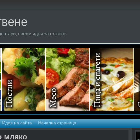
твене
ентари, свежи идеи за готвене
Идея на сайта
Начална страница
о мляко