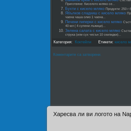
Съставк
Приготвяне: Киселото мляко се...
Бухти с кисело мляко
Продукти: 250 г б
Ябълков сладкиш с кисело мляко
Пр
чаена чаша олио 1 чаена...
Печени пиперки с кисело мляко
Съста
40 мл ( 4 супени лъжици)...
Зелена салата с кисело мляко
Състав
струка (или сух чесън 10 скилидки)...
Категория:
Коктейли
Етикети:
кисело м
Коментарите са затворени.
Харесва ли ви логото на Na