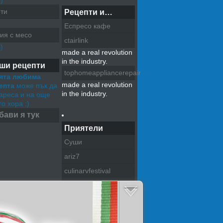
)
ти
Рецепти и…
Еспресо кафе
ия с месо
ctairlink
)
made a real revolution
in the industry.
ши рецепти
tophomeappliancerepair
ята любима
made a real revolution
епта
може пък да
in the industry.
хареса и на още
о хора :)
бави я тук
Приятели
Суши
ariz7
culinarvfestival
pazitel na tradiciite