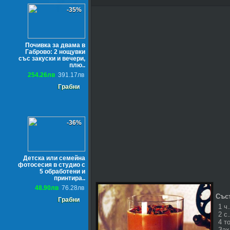
-35%
Почивка за двама в
Габрово: 2 нощувки
със закуски и вечери,
плю..
254.26лв
391.17лв
Грабни
-36%
Детска или семейна
фотосесия в студио с
5 обработени и
принтира..
48.90лв
76.28лв
Със
Грабни
1 ч
2 с
4 т
Зах