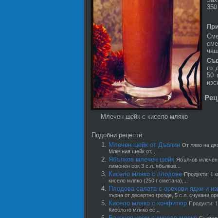
350
При
Сме
сме
чаш
Съ
го 
50 
изс
Рец
Млечен шейк с кисело мляко
Подобни рецепти:
Млечен шейк от Дъблин
От ляво на дя
Млечния шейк от...
Ябълков млечен шейк
Ябълков млечен 
лимонен сок 3 с.л. ябълков...
Кисело мляко с плодове
Продукти: 1 к
кисело мляко (250 г сметана),...
Плодова салата с орехови ядки и и
зърна от десертно грозде, 5 с.л. счукани оре
Кисело мляко с конфитюр
Продукти: 1
Киселото мляко се...
Бананов крем с кисело мляко