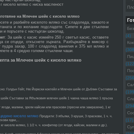
 г кисело мляко с ниска масленост
Пл
готвяне на Млечен шейк с кисело мляко
Го
сете и разбийте киселото мляко със сладоледа, какаото и
таната и по желание подсладете. Сипете в две стъклени
Без
и и поръсете с настърган шоколад.
(4)
вет
: За шейк с касис измийте 250 г светъл касис, оставете
да се отцеди, откъснете зърната. Разбъркайте в миксер с
Кок
г пудра захар, 100 г сладолед ванилия и 375 мл мляко и
(308
ипете в 4 средно големи стъклени чаши.
Пиц
епта за Млечен шейк с кисело мляко
(122
Пос
(256
Са
сно: Голдън Гейт, Ню Йоркски коктейл и Млечен шейк от Дъблин Съставки за
(199
шейк Съставки за Ябълковия млечен шейк 1 чаена чаша мляко 1 пръска
Сл
(294
г ягоди, малини, зрели кайсии или праскови (пресни или замразени), 1 кг
Со
зцедено кисело мляко
Продукти: 3 ябълки, 3 круши, 3 праскови, 1 ч. ч.
(17)
хови ядки,...
 кг кисело мляко, 1 1/2 ч. ч. конфитюр (от ягоди, кайсии, малини и др.).
Су