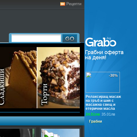
Рецепти
-30%
Релаксиращ масаж
на гръб и шия с
масажна свещ и
етерични масла
24.51лв
35.01лв
Грабни