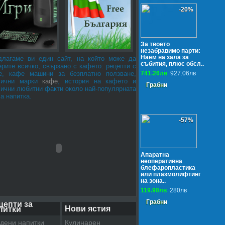
-20%
За твоето
незабравимо парти:
Наем на зала за
длагаме ви един сайт, на който може да
събития, плюс обсл..
рите всичко, свързано с кафето: рецепти с
е, кафе машини за безплатно ползване,
741.26лв
927.06лв
лични марки
кафе
, история на кафето и
Грабни
лични любитни факти около най-популярната
а напитка.
-57%
Апаратна
неоперативна
блефаропластика
или плазмолифтинг
на зона..
119.90лв
280лв
Грабни
цепти за
Нови ястия
питки
дени напитки
Кулинарен