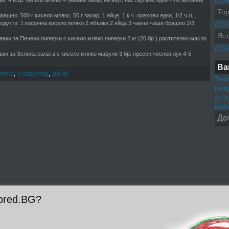
(104
и: 4 коф. кисело мляко 4 банана захар на вкус настъргани ядки – по желание
Тор
рашно, 500 г кисело мляко, 50 г захар, 1 яйце, 1 к.ч. орехови ядки, 1/2 ч.л....
одукти: 1 кофичка кисело мляко 2 ябълки 2 яйца 3 чаени чаши брашно 2/3
(38)
Яст
вки за Печени пиперки с кисело мляко пиперки 2 кг (20 бр.) растително масло
(264
ки за Зелена салата с кисело мляко марули 3 бр. пресен чеснов лук 4-5
Ва
ляко
,
сладолед
,
шейк
Тво
рец
се 
мног
До
pred.BG?