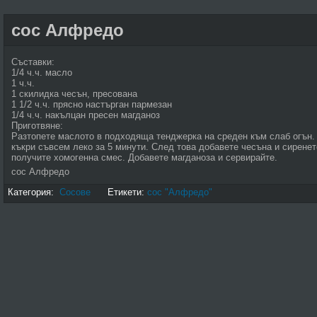
сос Алфредо
Съставки:
1/4 ч.ч. масло
1 ч.ч.
1 скилидка чесън, пресована
1 1/2 ч.ч. прясно настърган пармезан
1/4 ч.ч. накълцан пресен магданоз
Приготвяне:
Разтопете маслото в подходяща тенджерка на среден към слаб огън.
къкри съвсем леко за 5 минути. След това добавете чесъна и сиренет
получите хомогенна смес. Добавете магданоза и сервирайте.
сос Алфредо
Категория:
Сосове
Етикети:
сос "Алфредо"