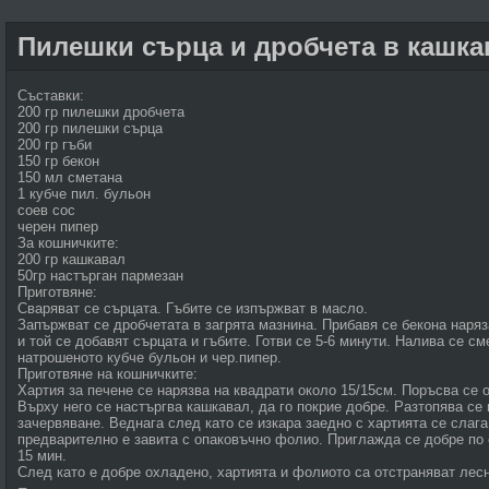
Пилешки сърца и дробчета в кашка
Съставки:
200 гр пилешки дробчета
200 гр пилешки сърца
200 гр гъби
150 гр бекон
150 мл сметана
1 кубче пил. бульон
соев сос
черен пипер
За кошничките:
200 гр кашкавал
50гр настърган пармезан
Приготвяне:
Сваряват се сърцата. Гъбите се изпържват в масло.
Запържват се дробчетата в загрята мазнина. Прибавя се бекона наряз
и той се добавят сърцата и гъбите. Готви се 5-6 минути. Налива се см
натрошеното кубче бульон и чер.пипер.
Приготвяне на кошничките:
Хартия за печене се нарязва на квадрати около 15/15см. Поръсва се о
Върху него се настъргва кашкавал, да го покрие добре. Разтопява с
зачервяване. Веднага след като се изкара заедно с хартията се слага
предварително е завита с опаковъчно фолио. Приглажда се добре по 
15 мин.
След като е добре охладено, хартията и фолиото са отстраняват лесн