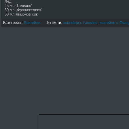
Лед
45 мл „Галиано”
30 мл „Франджелико”
30 мл лимонов сок
Категория:
Коктейли
Етикети:
коктейли с Галиано
,
коктейли с Фра