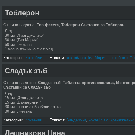
Тоблерон
От ляво надясно:
Тиа фиеста, Тоблерон
Съставки за Тоблерон
Лед
30 мл „Франджелико”
30 мл „Тиа Мария”
60 мл сметана
1 чаена лъжичка гъст мед
Категория:
Коктейли
Етикети:
коктейли с Тиа Мария
,
коктейли с Ф
Сладък зъб
От ляво на дясно:
Сладък зъб, Таблетка против кашлица, Ментов ре
Съставки за Сладък зъб
Лед
15 мл „Франджелико”
15 мл „Вандерминт”
30 мл шнапс от бонбони лакта
30 мл сметана
Категория:
Коктейли
Етикети:
Вандермит
,
коктейли с Франджелико
Лешникова Нана