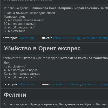
От ляво на дясно:
Лешникова Нана, Копринен чорап
Съставки за Л
1 чаена лъжичка шоколадов сироп
Натрошен лед
30 мл кафяв какаов ликьор
30 мл бананов ликьор
30 мл „Франджелико”
30 мл сметана
Категория:
Коктейли
Етикети:
коктейли с ликьор
,
коктейли с Фран
Убийство в Орент експрес
Коктейлът Убийство в Орент експрес
Съставки за коктейла Убийство
Лед
45 мл „Бейлис”
45 мл изстудена водка
Капка бял какаов ликьор
30 мл „Франджелико”
Категория:
Коктейли
Етикети:
коктейли с бейлис
,
коктейли с ликьо
Фелини
От ляво на дясно:
Крещящ оргазъм
,
Нападението на Иуок
и Фелини