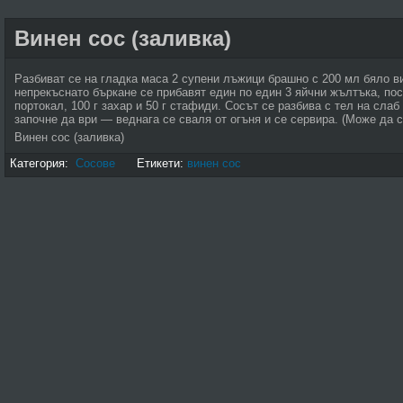
Винен сос (заливка)
Разбиват се на гладка маса 2 супени лъжици брашно с 200 мл бяло ви
непрекъснато бъркане се прибавят един по един 3 яйчни жълтъка, пос
портокал, 100 г захар и 50 г стафиди. Сосът се разбива с тел на слаб
започне да ври — веднага се сваля от огъня и се сервира. (Може да с
Винен сос (заливка)
Категория:
Сосове
Етикети:
винен сос