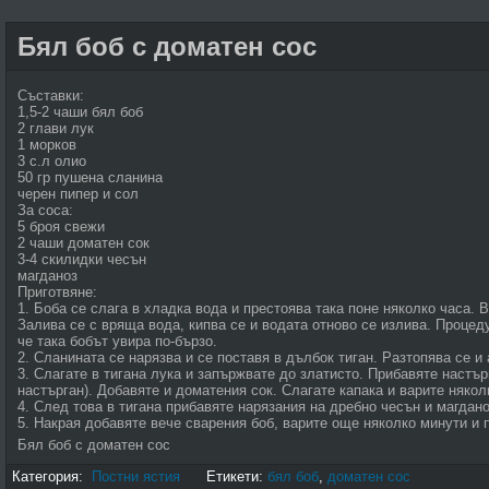
Бял боб с доматен сос
Съставки:
1,5-2 чаши бял боб
2 глави лук
1 морков
3 с.л олио
50 гр пушена сланина
черен пипер и сол
За соса:
5 броя свежи
2 чаши доматен сок
3-4 скилидки чесън
магданоз
Приготвяне:
1. Боба се слага в хладка вода и престоява така поне няколко часа. 
Залива се с вряща вода, кипва се и водата отново се излива. Процеду
че така бобът увира по-бързо.
2. Сланината се нарязва и се поставя в дълбок тиган. Разтопява се и
3. Слагате в тигана лука и запържвате до златисто. Прибавяте настъ
настърган). Добавяте и доматения сок. Слагате капака и варите някол
4. След това в тигана прибавяте нарязания на дребно чесън и магдано
5. Накрая добавяте вече сварения боб, варите още няколко минути и п
Бял боб с доматен сос
Категория:
Постни ястия
Етикети:
бял боб
,
доматен сос