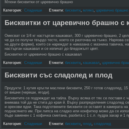
Млени бисквитки от царевично брашно
Категория:
Сладкиши
Етикети:
бисквити
,
мляко
,
царевично брашно
Бисквитки от царевично брашно с 
Омесват се 1/4 кг настърган кашкавал, 300 г царевично брашно, 2 цел
че да се получи твърдо тесто, което се разточва на тънко. Нарязва с
на други форми), които се нареждат в намазана с мазнина тавичка, н
настърган кашкавал и се изпичат до бледожълт цвят.
Бисквитки от царевично брашно с кашкавал
Категория:
Сладкиши
Етикети:
бисквити
,
кашкавал
,
царевично бра
Бисквити със сладолед и плод
Продукти: 1 кутия кръгли маслени бисквити, 250 г готов сладолед, 15
от вишни (череши, ягоди).
Бисквитите се подреждат на табла. Върху всяка от тях се поставя с 
внимава той да не стига до края й. Върху разпределения сладолед с
и орехови ядки. Така подготвените бисквити се оставят в камерата н
поднасянето им. При липса на сладко или конфитюр може да се изпо
бъде заменен с 1 кофичка сметана, разбита с 1 с.л. пудра захар и 1 
Категория:
Сладкиши
Етикети:
бисквити
,
плод
,
сладолед