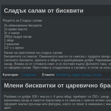
Сладък салам от бисквити
Рецепта за Сладък салам
2п.обикновенни бисквити
1п.краве масло
3с.л.какао
200гр.пудра захар
1 яйце
2 ванилии
1/2 ч.ч.орехи
Начин на приготвяне на сладък салам:
Бисквитите се смилат. Омекналото масло се смесва с пудрата захар 
смлените бисквити, орехите и яйцето и разбъркваме добре. Нарязвам
захар. Взима се от готовата смес и се поставя върху фолиото така, 
се оформи салам. Престоява в хладилника и саламът е готов за конс
Категория:
Сладкиши
Етикети:
бисквити
,
пудра захар
,
салам
Млени бисквитки от царевично бр
Разбива се добре 100 г масло с 4 цели яйца; прибавят се 250 г захар,
ванилиева захар и пакетче бакпулвер и се омесва с прясно мляко сра
оформят малки пръчици или фигурки, които се пекат в намазана с мас
цвят.