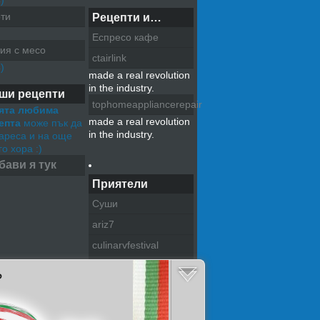
)
ти
Рецепти и…
Еспресо кафе
ия с месо
ctairlink
)
made a real revolution
in the industry.
ши рецепти
tophomeappliancerepair
ята любима
made a real revolution
епта
може пък да
in the industry.
хареса и на още
о хора :)
бави я тук
Приятели
Суши
ariz7
culinarvfestival
pazitel na tradiciite
?