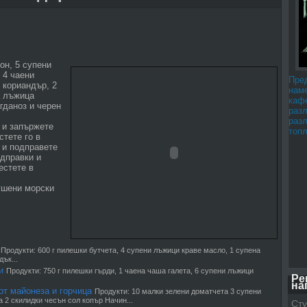
он, 5 супени
 4 чаени
Пре
 кориандър, 2
наме
а лъжица
каф
гданоз и черен
раз
раз
 и запържете
топл
стете го в
 и подправете
одправки и
естете в
ушени морски
Продукти: 600 г пилешки бутчета, 4 супени лъжици краве масло, 1 супена
ък...
и
Продукти: 750 г пилешки гърди, 1 чаена чаша галета, 6 супени лъжици
Ре
на
от майонеза и горчица
Продукти: 10 малки зелени доматчета 3 супени
 2 скилидки чесън сол копър Начин...
Сту