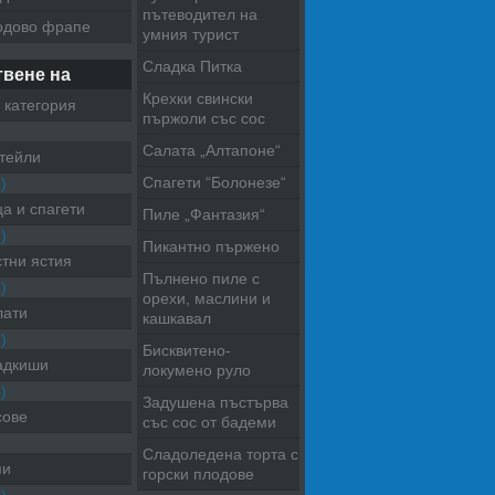
пътеводител на
одово фрапе
умния турист
Сладка Питка
твене на
Крехки свински
 категория
пържоли със сос
Салата „Алтапоне“
тейли
Спагети “Болонезе“
)
а и спагети
Пиле „Фантазия“
)
Пикантно пържено
тни ястия
Пълнено пиле с
)
орехи, маслини и
лати
кашкавал
)
Бисквитено-
адкиши
локумено руло
)
Задушена пъстърва
сове
със сос от бадеми
Сладоледена торта с
пи
горски плодове