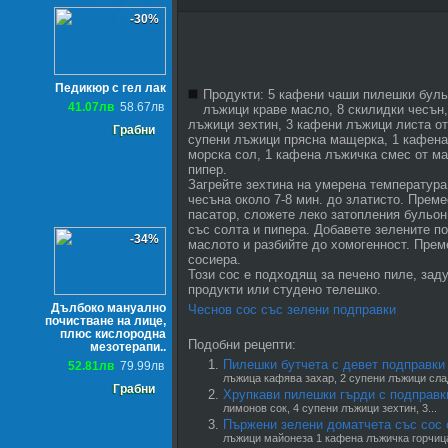
-30%
Педикюр с гел лак
Продукти: 5 кафени чаши пилешки буль
41.07лв
58.67лв
лъжици краве масло, 8 скилидки чесън,
лъжици зехтин, 3 кафени лъжици листа от
Грабни
супени лъжици прясна мащерка, 1 кафен
морска сол, 1 кафена лъжичка смес от ма
пипер.
Загрейте зехтина на умерена температура
чесъна около 7-8 мин. до златисто. Преме
пасатор, сложете леко затопления бульон
със солта и пипера. Добавете зелените п
-34%
маслото и разбийте до хомогенност. Прем
сосиера.
Този сос е подходящ за печено пиле, зад
продукти или студено телешко.
Дълбоко мануално
Чеснов сос със зелени подправки
почистване на лице,
плюс кислородна
Подобни рецепти:
мезотерапи..
Пилешки бутчета с девет подправки
52.81лв
79.99лв
лъжица кафява захар, 2 супени лъжици слад
Грабни
Хрупкави пилешки гърди с подправк
лимонов сок, 4 супени лъжици зехтин, 3...
Пържени зелени доматчета със сос 
лъжици майонеза 1 кафена лъжичка горчица