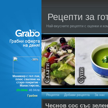
Рецепти за го
Най-вкусните рецепти с оценки и ком
Торти
-38%
Маникюр с гел лак,
плюс сваляне на
старо покритие -
Манастирски..
29.34лв
46.94лв
Рецепти
Добави рецепта
За нас
Грабни
Чеснов сос със зеле