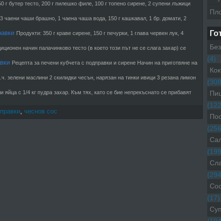
0 г бутер тесто, 200 г пилешко филе, 100 г топено сирене, 2 супени лъжици
Пл
3 чаени чаши брашно, 1 чаена чаша вода, 150 г кашкавал, 1 бр. домати, 2
равки
Го
Продукти: 350 г краве сирене, 150 г печурки, 1 глава червен лук, 4
Без
иционен начин палачинково тесто (в което този път не се слага захар) се
(4)
авки
Рецепта за печени кубчета с подправки и сирене Начин на приготвяне на
Кок
.ч. зелени маслини 2 скилидки чесън, нарязан на тинки ивици 3 резана лимон
(308
и яйца с 1/4 кг пудра захар. Към тях, като се бие непрекъснато се прибавят
Пиц
(122
дправки
,
чеснов сос
Пос
(256
Са
(199
Сл
(294
Со
(17)
Су