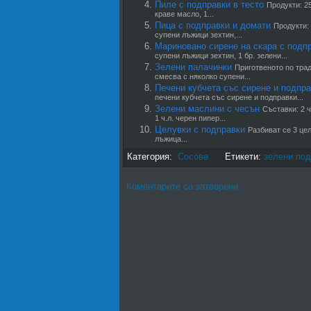
Пиле с подправки в тесто
Продукти: 25
краве масло, 1...
Пица с подправки и домати
Продукти: 
супени лъжици зехтин,...
Мариновано сирене на скара с подп
супени лъжици зехтин, 1 бр. зелени...
Зелени палачинки
Приготвеното по трад
смесва с няколко супени...
Печени кубчета със сирене и подпр
печени кубчета със сирене и подправки...
Зелени маслини с чесън
Съставки: 2 ч
1 ч.л. черен пипер...
Целувки с подправки
Разбиват се 3 цел
лъжица...
Категория:
Сосове
Етикети:
зелени по
Коментарите са затворени.