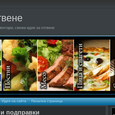
твене
ентари, свежи идеи за готвене
Идея на сайта
Начална страница
ни подправки