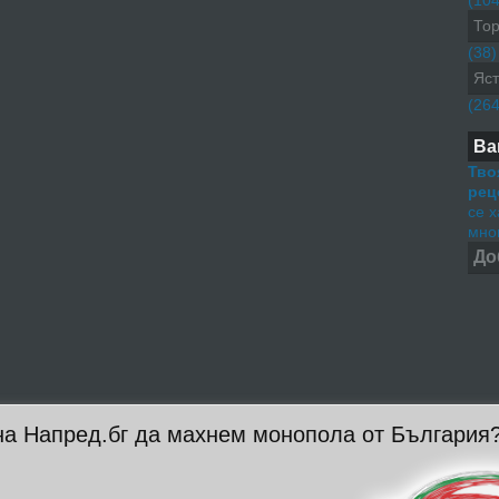
(104
Тор
(38)
Яст
(264
Ва
Тво
рец
се 
мног
До
на Напред.бг да махнем монопола от България