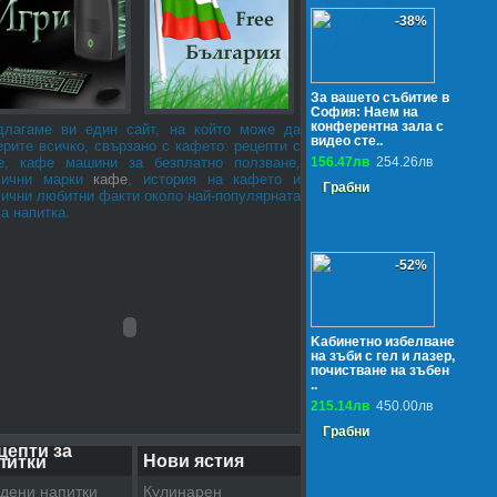
-38%
За вашето събитие в
София: Наем на
конферентна зала с
длагаме ви един сайт, на който може да
видео сте..
рите всичко, свързано с кафето: рецепти с
е, кафе машини за безплатно ползване,
156.47лв
254.26лв
лични марки
кафе
, история на кафето и
Грабни
лични любитни факти около най-популярната
а напитка.
-52%
Kабинетно избелване
на зъби с гел и лазер,
почистване на зъбен
..
215.14лв
450.00лв
Грабни
цепти за
Нови ястия
питки
дени напитки
Кулинарен