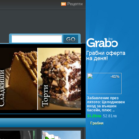
Рецепти
-41%
Забавление през
лятото: Целодневен
вход за външен
басейн, плюс ..
31.29лв
52.81лв
Грабни