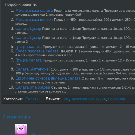
Подобни рецепти:
Мексиканска салата
Рецепта за мексиканска салата Продукти за мексика
консерва царевица 1 консерва червен боб...
Мексиканска вечеря
Продукти: 450 г телешка кайма, 200 г домати, 250 г 
краве...
Салата Цезар
Рецепта за салата Цезар Продукти за салата Цезар: 300гр. 
лимон...
Салата Цезар
Рецепта за салата Цезар Продукти за салата Цезар: 300гр. 
лимон 2...
Гръцка салата
Продукти за гръцка салата: 1 чушка 1 кг. домати 12 – 15 ма
Супер пролетна салата
ПРОДУКТИ 1 голяма маруля 400г царевица-от ко
4 малки краставички олио оцет и сол...
Гръцка салата
Продукти за гръцка салата: 1 чушка 1 кг. домати 12 – 15 м
лук...
Салата „Алтапоне“
100гр.домати 100гр.краставици 1/2 консерва царевица
100гр.бекон крутони/кубети Дресинг: 30гр. печени орехи босилек 3-4 листенца 
Екзотична оризова пилешка салата
Съставки: 5 ч.ч. нарязано на кубче
ч.ч. нарязани на кубчета зелени...
Салата от моркови
Съставки: 1 чаена чаша настъргани моркови 1-2 ябъл
лъжици цареевица от консерва...
Категория:
Салати
Етикети:
боб
,
мексиканска кухня
,
царевица
2 коментари
сибел
каза,