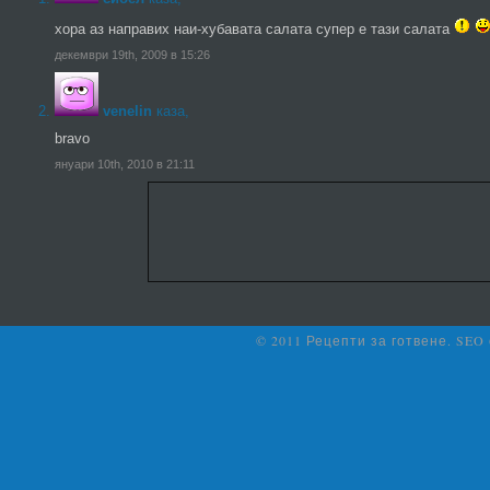
хора аз направих наи-хубавата салата супер е тази салата
декември 19th, 2009 в 15:26
venelin
каза,
bravo
януари 10th, 2010 в 21:11
© 2011 Рецепти за готвене. SEO