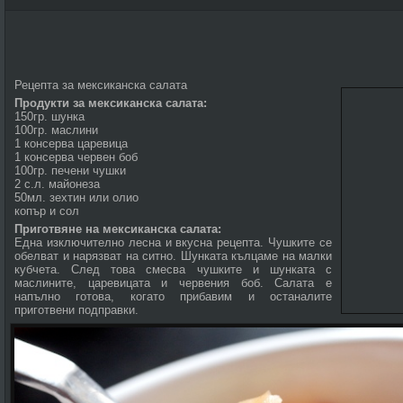
Рецепта за мексиканска салата
Продукти за мексиканска салата:
150гр. шунка
100гр. маслини
1 консерва царевица
1 консерва червен боб
100гр. печени чушки
2 с.л. майонеза
50мл. зехтин или олио
копър и сол
Приготвяне на мексиканска салата:
Една изключително лесна и вкусна рецепта. Чушките се
обелват и нарязват на ситно. Шунката кълцаме на малки
кубчета. След това смесва чушките и шунката с
маслините, царевицата и червения боб. Салата е
напълно готова, когато прибавим и останалите
приготвени подправки.