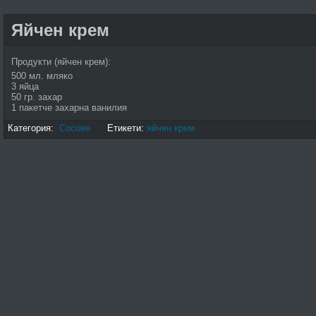
Яйчен крем
Продукти (яйчен крем):
500 мл. мляко
3 яйца
50 гр. захар
1 пакетче захарна ванилия
Категория:
Сосове
Етикети:
яйчен крем