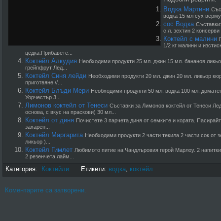
Водка Мартини
Със
водка 15 мл сух верму
сос Водка
Съставки:
с.л. зехтин 2 консерви 
Коктейл с малини
1/2 кг малини и изстис
цедка.Прибавете...
Коктейл Алкудия
Необходими продукти 25 мл. джин 15 мл. бананов ликьор
грейпфрут Лед...
Коктейл Синя лейди
Необходими продукти 20 мл. джин 20 мл. ликьор кюр
приготвяне //...
Коктейл Блъди Мери
Необходими продукти 50 мл. водка 100 мл. доматен 
Уорчестър 3...
Лимонов коктейл от Тенеси
Съставки за Лимонов коктейл от Тенеси Л
основа, с вкус на праскови) 30 мл...
Коктейл от диня
Почистете 3 парче­та диня от семките и кората. Пасирайт
захарен...
Коктейл Маргарита
Необходими продукти 2 части текила 2 части сок от 
ликьор )...
Коктейл Гимлет
Любимото питие на Чандлъровия герой Марлоу. 2 напитки 
2 резенчета лайм...
Категория:
Коктейли
Етикети:
водка
,
коктейл
Коментарите са затворени.