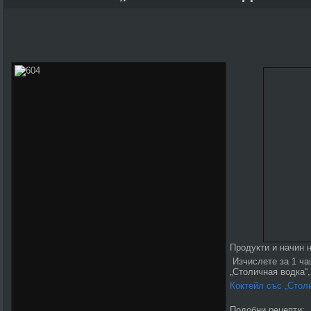
Продукти и начин н
Изчислете за 1 чаш
„Столичная водка“,
Коктейл със „Стол
Подобни рецепти: