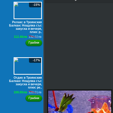
-15%
Релакс в Троянския
Балкан: Нощувка със
закуска и вечеря,
плюс р..
112.46лв
132.02лв
Грабни
-17%
Отдих в Троянския
Балкан: Нощувка със
закуска и вечеря,
плюс ре..
100.00лв
120.01лв
Грабни