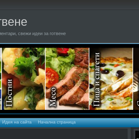
твене
ентари, свежи идеи за готвене
Идея на сайта
Начална страница