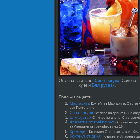
От ляво на дясно:
Синя лагуна
, Солено
куче и
Бял руснак
.
Подобни рецепти:
Маргарита
Коктейлът Маргарита. Съставк
сок Приготвяне...
Синя лагуна
От ляво на дясно: Синя лагу
Бял руснак
От ляво на дясно: Синя лагун
Аператив от грейпфрут
От ляво на дяс
за Аператив от грейпфрут Лед 15...
Крокодил
Крокодил Съставки за коктейла К
Коктейл от диня
Почистете 3 парче­та д