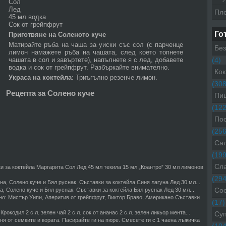
Сол
Лед
Пл
45 мл водка
Сок от грейпфрут
Го
Приготвяне на Соленото куче
Матирайте ръба на чаша за уиски със сол (с парченце
Без
лимон намажете ръба на чашата, след което топнете
чашата в сол и завъртете), напълнете я с лед, добавете
(4)
водка и сок от грейпфрут. Разбъркайте внимателно.
Кок
Украса на коктейла
: Триъгълно резенче лимон.
(308
Рецепта за Солено куче
Пиц
(122
Пос
(256
Са
(199
Сл
и за коктейла Маргарита Сол Лед 45 мл текила 15 мл „Коантро” 30 мл лимонов
(294
на, Солено куче и Бял руснак. Съставки за коктейла Синя лагуна Лед 30 мл...
Со
а, Солено куче и Бял руснак. Съставки за коктейла Бял руснак Лед 30 мл...
но: Мистър Уипи, Аперитив от грейпфрут, Виктор Браво, Американо Съставки
(17)
рокодил 2 с.л. зелен чай 2 с.л. сок от ананас 2 с.л. зелен ликьор мента...
Су
иня от семките и кората. Пасирайте ги на пюре. Смесете ги с 1 чаена лъжичка