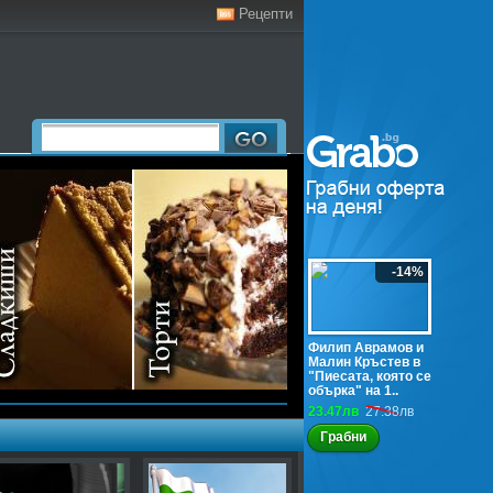
Рецепти
-14%
Филип Аврамов и
Малин Кръстев в
"Пиесата, която се
обърка" на 1..
23.47лв
27.38лв
Грабни