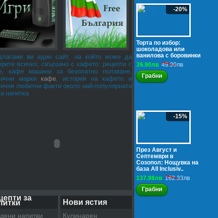
-20%
Торта по избор:
шоколадова или
ванилова с боровинки
длагаме ви един сайт, на който може да
рите всичко, свързано с кафето: рецепти с
39.90лв
49.90лв
е, кафе машини за безплатно ползване,
Грабни
лични марки
кафе
, история на кафето и
лични любитни факти около най-популярната
а напитка.
-15%
През Август и
Септември в
Созопол: Нощувка на
база All Inclusiv..
137.98лв
162.33лв
Грабни
цепти за
Нови ястия
питки
дени напитки
Кулинарен