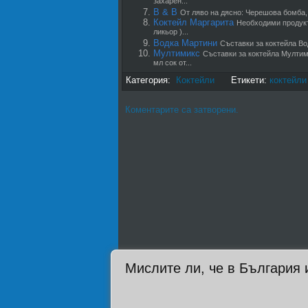
захарен...
B & B
От ляво на дясно: Черешова бомба, 
Коктейл Маргарита
Необходими продукти
ликьор )...
Водка Мартини
Съставки за коктейла Во
Мултимикс
Съставки за коктейла Мултим
мл сок от...
Категория:
Коктейли
Етикети:
коктейли
Коментарите са затворени.
Мислите ли, че в България 