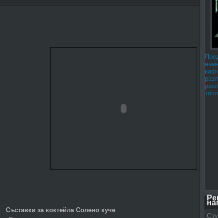
Пре
наме
каф
раз
раз
топл
Ре
на
Съставки за коктейла Солено куче
Сту