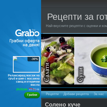
Рецепти за го
Най-вкусните рецепти с оценки и ком
Торти
-30%
Релаксиращ масаж на
гръб и шия с масажна
свещ и етерични
масла
24.51лв
35.01лв
Рецепти
Добави рецепта
За нас
Грабни
Солено куче