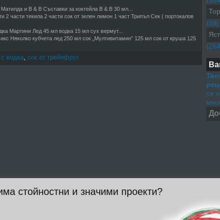
(104
Матилда и B & B Съставки за коктейла B & B 30 мл...
Тор
 2 части текила 2 части сок от зелен лимон 1 част Трипъл Сек ( портокалов
(38)
дка Мартини Лед 45 мл водка 15 мл сух вермут...
Яст
икс Няколко кубчета лед 250 мл сок „Мултивитамин” 125 мл сок от круша 125
(264
 с водка
,
сок от грейпфрут
Ва
Тво
рец
се 
мног
До
има стойностни и значими проекти?