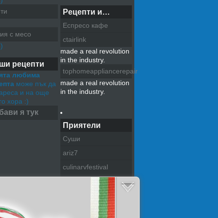
)
ти
Рецепти и…
Еспресо кафе
ия с месо
ctairlink
)
made a real revolution
in the industry.
ши рецепти
tophomeappliancerepair
ята любима
made a real revolution
епта
може пък да
in the industry.
хареса и на още
о хора :)
бави я тук
Приятели
Суши
ariz7
culinarvfestival
pazitel na tradiciite