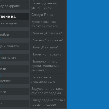
пътеводител на
одово фрапе
умния турист
Сладка Питка
твене на
Крехки свински
 категория
пържоли със сос
Салата „Алтапоне“
тейли
Спагети “Болонезе“
)
а и спагети
Пиле „Фантазия“
)
Пикантно пържено
тни ястия
Пълнено пиле с
)
орехи, маслини и
лати
кашкавал
)
Бисквитено-
адкиши
локумено руло
)
Задушена пъстърва
сове
със сос от бадеми
Сладоледена торта с
пи
горски плодове