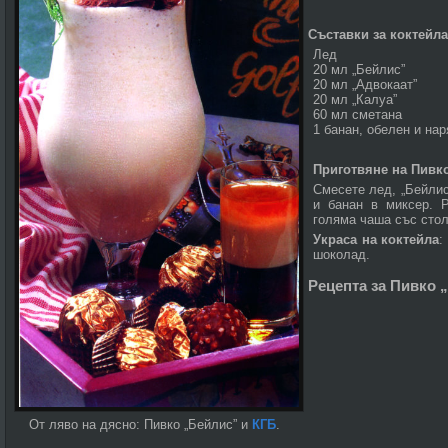
Съставки за коктейл
Лед
20 мл „Бейлис”
20 мл „Адвокаат”
20 мл „Калуа”
60 мл сметана
1 банан, обелен и на
Приготвяне на Пивк
Смесете лед, „Бейлис”
и банан в миксер. Р
голяма чаша със стол
Украса на коктейла
:
шоколад.
Рецепта за Пивко 
От ляво на дясно: Пивко „Бейлис” и
КГБ
.