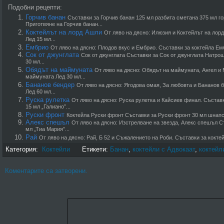
Подобни рецепти:
Горчив банан
Съставки за Горчив банан 125 мл разбита сметана 375 мл г
Приготвяне на Горчив банан...
Коктейлът на лорд Ашли
От ляво на дясно: Илюзия и Коктейлът на лор
Лед 15 мл...
Ембрио
От ляво на дясно: Плодов вкус и Ембрио. Съставки за коктейла Емб
Сок от джунглата
Сок от джунглата Съставки за Сок от джунглата Натро
30 мл...
Обядът на маймуната
От ляво на дясно: Обядът на маймуната, Ангел и
маймуната Лед 30 мл...
Бананов бендер
От ляво на дясно: Ягодова омая, За любовта и Бананов 
Лед 60 мл...
Руска рулетка
От ляво на дясно: Руска рулетка и Кайсиев финал. Състав
15 мл „Галиано”...
Руски фронт
Коктейла Руски фронт Съставки за Руски фронт 30 мл шнапс 
Алекс спешъл
От ляво на дясно: Изстрелване на звезда, Алекс спешъл 
мл „Тиа Мария”...
Рай
От ляво на дясно: Рай, Б 52 и Съжалението на Роби. Съставки за кокте
Категория:
Коктейли
Етикети:
Банан
,
коктейли с Адвокаат
,
коктейл
Коментарите са затворени.