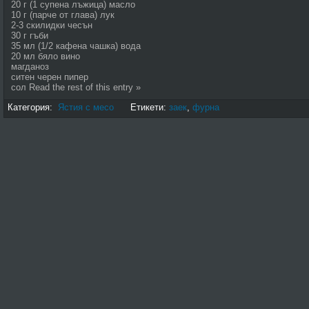
20 г (1 супена лъжи­ца) масло
10 г (парче от глава) лук
2-3 скилидки чесън
30 г гъби
35 мл (1/2 кафена ча­шка) вода
20 мл бяло вино
магданоз
ситен черен пипер
сол Read the rest of this entry »
Категория:
Ястия с месо
Етикети:
заек
,
фурна