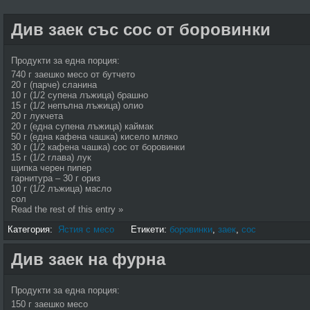
Див заек със сос от боровинки
Продукти за една порция:
740 г заешко месо от бутчето
20 г (парче) сланина
10 г (1/2 супена лъжица) брашно
15 г (1/2 непълна лъжица) олио
20 г лукчета
20 г (една супена лъжица) каймак
50 г (една кафена чашка) кисело мляко
30 г (1/2 кафена чашка) сос от боровинки
15 г (1/2 глава) лук
щипка черен пипер
гарнитура – 30 г ориз
10 г (1/2 лъ­жица) масло
сол
Read the rest of this entry »
Категория:
Ястия с месо
Етикети:
боровинки
,
заек
,
сос
Див заек на фурна
Продукти за една порция:
150 г заешко месо